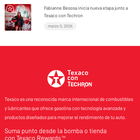
Fabianne Besosa inicia nueva etapa junto a
Texaco con Techron
marzo 5, 2026
Texaco es una reconocida marca internacional de combustibles
y lubricantes que ofrece gasolina con tecnología avanzada y
productos diseñados para mejorar el rendimiento de tu auto.
Suma punto desde la bomba o tienda
con Texaco Rewards
TM