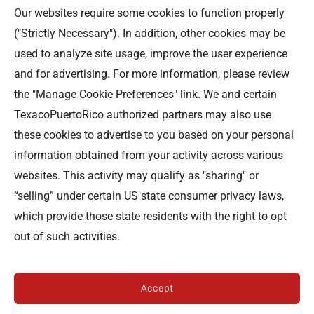
Our websites require some cookies to function properly
Contáctenos
("Strictly Necessary"). In addition, other cookies may be
used to analyze site usage, improve the user experience
Professional Offices Park 996
San Roberto Street 5th Floor Tower III,
and for advertising. For more information, please review
San Juan PR 00926
the "Manage Cookie Preferences" link. We and certain
Teléfono
: (787) 705-5307
TexacoPuertoRico authorized partners may also use
these cookies to advertise to you based on your personal
information obtained from your activity across various
websites. This activity may qualify as "sharing" or
“selling” under certain US state consumer privacy laws,
©TEXACO, el logotipo de Texaco, TECHRON, StarMart,
which provide those state residents with the right to opt
Rewards, Fleet Star, son marcas registradas de Chevron
out of such activities.
Intellectual Property LLC y son utilizadas bajo la
licencia de Puerto Rico Energy LLC.
Accept