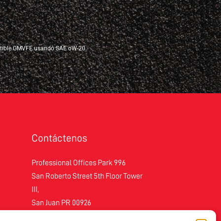
tible GMVFE usando SAE oW-20.
Contáctenos
Professional Offices Park 996
San Roberto Street 5th Floor Tower
III,
San Juan PR 00926
Teléfono
: (787) 705-5307