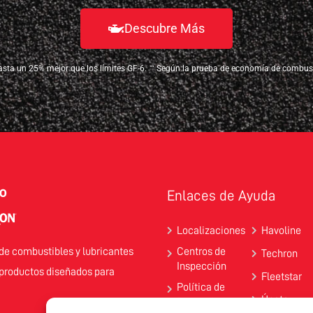
Descubre Más
sta un 25% mejor que los límites GF-6.
Según la prueba de economía de combus
**
Enlaces de Ayuda
Localizaciones
Havoline
de combustibles y lubricantes
Centros de
Techron
Inspección
 productos diseñados para
Fleetstar
Política de
Únete
Privacidad