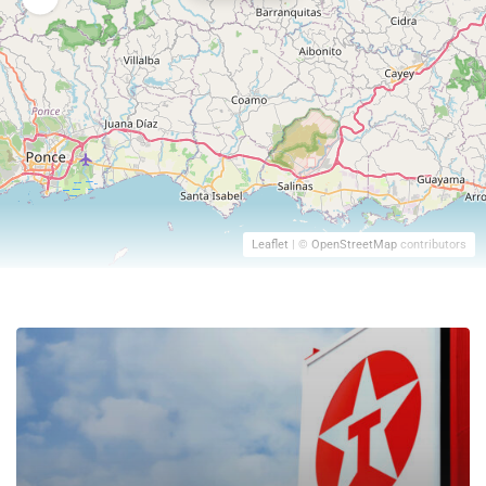
Leaflet
| ©
OpenStreetMap
contributors