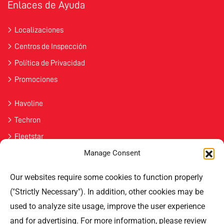
Enlaces de Ayuda
Localizaciones
Centros de Inspección
Política de Privacidad
Promociones
Havoline
Techron
Fleetstar
Manage Consent
Únete
Our websites require some cookies to function properly
Contáctenos
("Strictly Necessary"). In addition, other cookies may be
used to analyze site usage, improve the user experience
Professional Offices Park 996
San Roberto Street 5th Floor Tower III,
and for advertising. For more information, please review