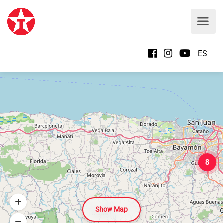
ES
8
Show Map