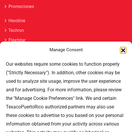
Promociones
Havoline
Techron
Fleetstar
Manage Consent
Únete
Our websites require some cookies to function properly
Contáctenos
("Strictly Necessary"). In addition, other cookies may be
used to analyze site usage, improve the user experience
Professional Offices Park 996
San Roberto Street 5th Floor Tower III,
and for advertising. For more information, please review
San Juan PR 00926
the "Manage Cookie Preferences" link. We and certain
Teléfono
: (787) 705-5307
TexacoPuertoRico authorized partners may also use
these cookies to advertise to you based on your personal
information obtained from your activity across various