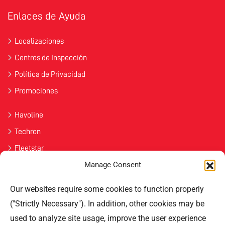
Enlaces de Ayuda
Localizaciones
Centros de Inspección
Política de Privacidad
Promociones
Havoline
Techron
Fleetstar
Manage Consent
Únete
Our websites require some cookies to function properly
Contáctenos
("Strictly Necessary"). In addition, other cookies may be
used to analyze site usage, improve the user experience
Professional Offices Park 996