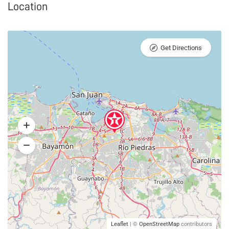
Location
Get Directions
Leaflet
| ©
OpenStreetMap
contributors