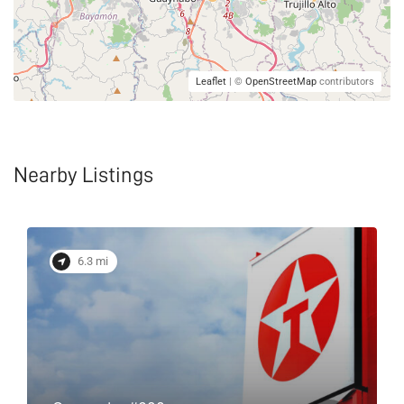
Leaflet
| ©
OpenStreetMap
contributors
Nearby Listings
6.3 mi