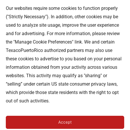
Our websites require some cookies to function properly
Contáctenos
("Strictly Necessary"). In addition, other cookies may be
used to analyze site usage, improve the user experience
Professional Offices Park 996
San Roberto Street 5th Floor Tower III,
and for advertising. For more information, please review
San Juan PR 00926
the "Manage Cookie Preferences" link. We and certain
Teléfono
: (787) 705-5307
TexacoPuertoRico authorized partners may also use
these cookies to advertise to you based on your personal
information obtained from your activity across various
websites. This activity may qualify as "sharing" or
“selling” under certain US state consumer privacy laws,
©TEXACO, el logotipo de Texaco, TECHRON, StarMart,
which provide those state residents with the right to opt
Rewards, Fleet Star, son marcas registradas de Chevron
out of such activities.
Intellectual Property LLC y son utilizadas bajo la
licencia de Puerto Rico Energy LLC.
Accept