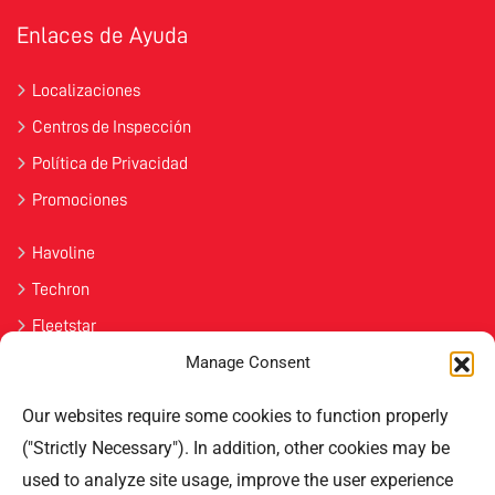
Enlaces de Ayuda
Localizaciones
Centros de Inspección
Política de Privacidad
Promociones
Havoline
Techron
Fleetstar
Manage Consent
Únete
Our websites require some cookies to function properly
Contáctenos
("Strictly Necessary"). In addition, other cookies may be
used to analyze site usage, improve the user experience
Professional Offices Park 996