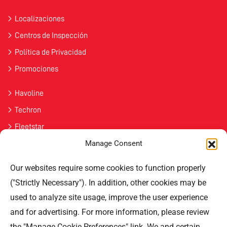
Localizaciones
Centros de Inspección
Política de Privacidad
Promociones
Havoline
Techron
Fleetstar
Manage Consent
Únete
Our websites require some cookies to function properly
Contáctenos
("Strictly Necessary"). In addition, other cookies may be
used to analyze site usage, improve the user experience
Professional Offices Park 996
San Roberto Street 5th Floor Tower III,
and for advertising. For more information, please review
San Juan PR 00926
the "Manage Cookie Preferences" link. We and certain