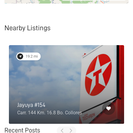
Nearby Listings
19.2 mi
Jayuya #154
Carr. 144 Km. 16.8 Bo. Collores
Recent Posts