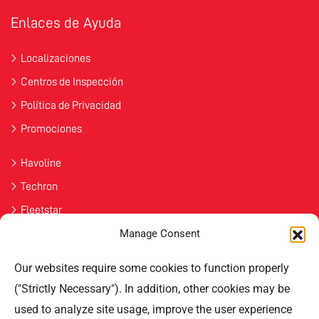
Enlaces de Ayuda
Localizaciones
Centros de Inspección
Política de Privacidad
Promociones
Havoline
Techron
Fleetstar
Manage Consent
Únete
Our websites require some cookies to function properly
Contáctenos
("Strictly Necessary"). In addition, other cookies may be
used to analyze site usage, improve the user experience
Professional Offices Park 996