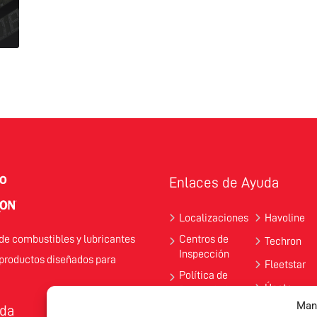
Enlaces de Ayuda
Localizaciones
Havoline
de combustibles y lubricantes
Centros de
Techron
Inspección
 productos diseñados para
Fleetstar
Política de
Únete
Privacidad
Man
nda
Promociones