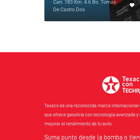
Carr. 183 Km. 4.6 Bo. Tomás
De Castro Dos
Texaco es una reconocida marca internacional 
que ofrece gasolina con tecnología avanzada y
mejorar el rendimiento de tu auto.
Suma punto desde la bomba o tie