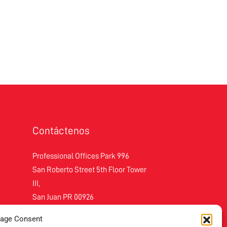
Contáctenos
Professional Offices Park 996
San Roberto Street 5th Floor Tower
III,
San Juan PR 00926
Teléfono
: (787) 705-5307
age Consent